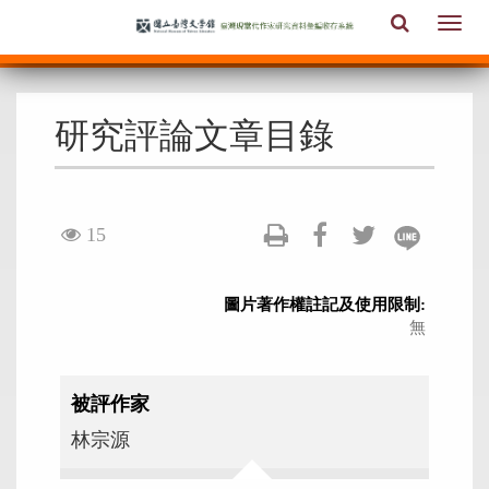
跳
全
Togg
到
文
navi
主
檢
要
索
內
研究評論文章目錄
容
區
塊
visit
15
圖片著作權註記及使用限制:
無
被評作家
林宗源