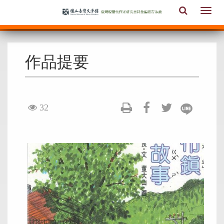
跳
全
Togg
到
文
navi
主
檢
要
索
內
作品提要
容
區
塊
visit
32